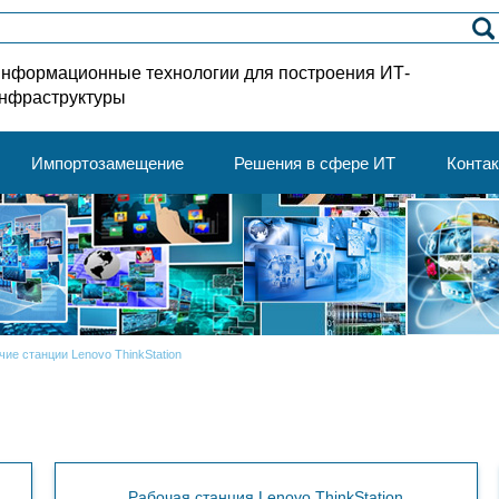
нформационные технологии для построения ИТ-
нфраструктуры
Импортозамещение
Решения в сфере ИТ
Конта
чие станции Lenovo ThinkStation
Рабочая станция Lenovo ThinkStation