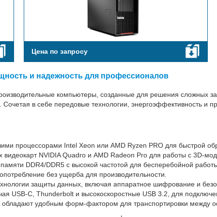
Цена по запросу
ощность и надежность для профессионалов
производительные компьютеры, созданные для решения сложных за
. Сочетая в себе передовые технологии, энергоэффективность и 
ими процессорами Intel Xeon или AMD Ryzen PRO для быстрой об
 видеокарт NVIDIA Quadro и AMD Radeon Pro для работы с 3D-мо
 памяти DDR4/DDR5 с высокой частотой для бесперебойной работ
опотребление без ущерба для производительности.
хнологии защиты данных, включая аппаратное шифрование и безоп
чая USB-C, Thunderbolt и высокоскоростные USB 3.2, для подключ
ли обладают удобным форм-фактором для транспортировки между 