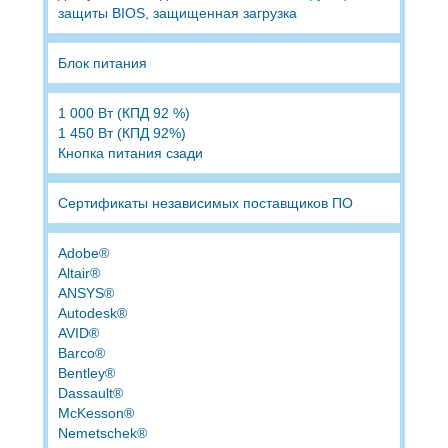
защиты BIOS, защищенная загрузка
Блок питания
1 000 Вт (КПД 92 %)
1 450 Вт (КПД 92%)
Кнопка питания сзади
Сертификаты независимых поставщиков ПО
Adobe®
Altair®
ANSYS®
Autodesk®
AVID®
Barco®
Bentley®
Dassault®
McKesson®
Nemetschek®