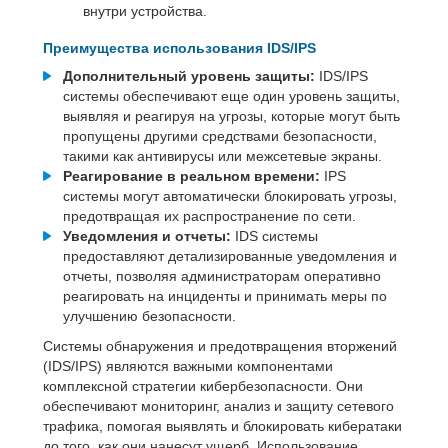
внутри устройства.
Преимущества использования IDS/IPS
Дополнительный уровень защиты:
IDS/IPS
системы обеспечивают еще один уровень защиты,
выявляя и реагируя на угрозы, которые могут быть
пропущены другими средствами безопасности,
такими как антивирусы или межсетевые экраны.
Реагирование в реальном времени:
IPS
системы могут автоматически блокировать угрозы,
предотвращая их распространение по сети.
Уведомления и отчеты:
IDS системы
предоставляют детализированные уведомления и
отчеты, позволяя администраторам оперативно
реагировать на инциденты и принимать меры по
улучшению безопасности.
Системы обнаружения и предотвращения вторжений
(IDS/IPS) являются важными компонентами
комплексной стратегии кибербезопасности. Они
обеспечивают мониторинг, анализ и защиту сетевого
трафика, помогая выявлять и блокировать кибератаки
до того, как они нанесут ущерб. Использование