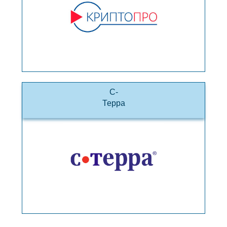
С-
Терра