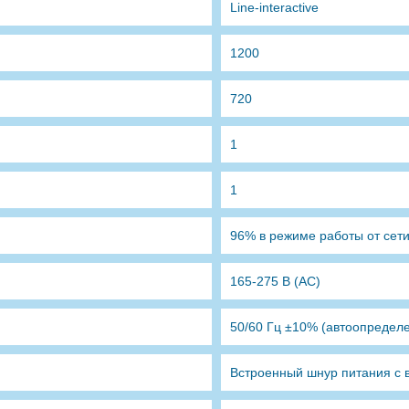
Line-interactive
1200
720
1
1
96% в режиме работы от сет
165-275 В (AC)
50/60 Гц ±10% (автоопредел
Встроенный шнур питания с 