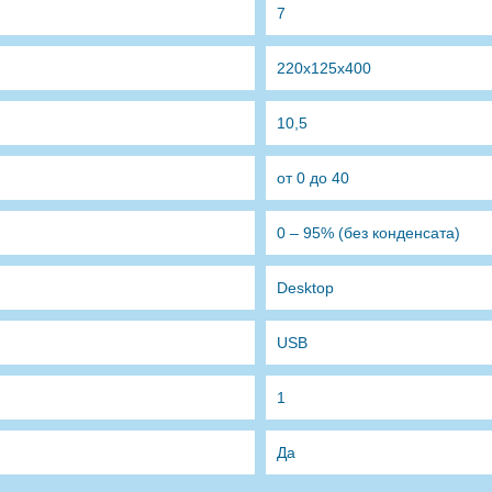
7
220x125x400
10,5
от 0 до 40
0 – 95% (без конденсата)
Desktop
USB
1
Да