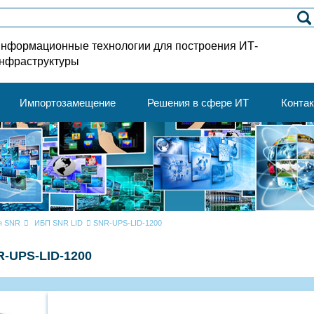
нформационные технологии для построения ИТ-
нфраструктуры
Импортозамещение
Решения в сфере ИТ
Конта
ия SNR
ИБП SNR LID
SNR-UPS-LID-1200
R-UPS-LID-1200