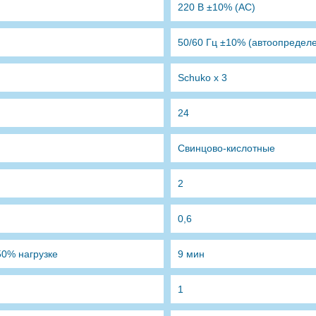
220 В ±10% (AC)
50/60 Гц ±10% (автоопредел
Schuko x 3
24
Свинцово-кислотные
2
0,6
0% нагрузке
9 мин
1