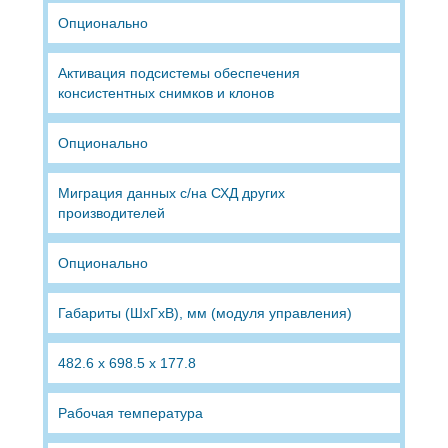
Опционально
Активация подсистемы обеспечения
консистентных снимков и клонов
Опционально
Миграция данных с/на СХД других
производителей
Опционально
Габариты (ШхГхВ), мм (модуля управления)
482.6 x 698.5 x 177.8
Рабочая температура