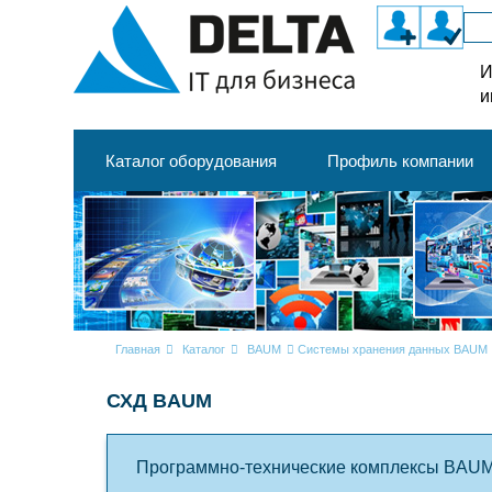
И
и
Каталог оборудования
Профиль компании
Главная
Каталог
BAUM
Системы хранения данных BAUM
СХД BAUM
Программно-технические комплексы BAU