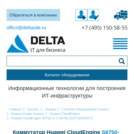
Обратиться в компанию
+7 (495) 150-58-55
office@deltasite.ru
Каталог оборудования
Информационные технологии для построения
ИТ-инфраструктуры
Главная
Каталог
Huawei
Сетевое оборудование Huawei
Коммутаторы Huawei
Huawei CloudEngine
Huawei CloudEngine S6750-S
S6750-S24T16X8Y2CZ
Коммутатор Huawei CloudEngine
S6750-