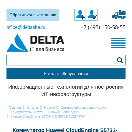
Обратиться в компанию
+7 (495) 150-58-55
office@deltasite.ru
Каталог оборудования
Информационные технологии для построения
ИТ-инфраструктуры
Главная
Каталог
Huawei
Сетевое оборудование Huawei
Коммутаторы Huawei
Huawei CloudEngine
Huawei CloudEngine S5731-S
S5731-S32ST4X-A
Коммутатор Huawei CloudEngine S5731-