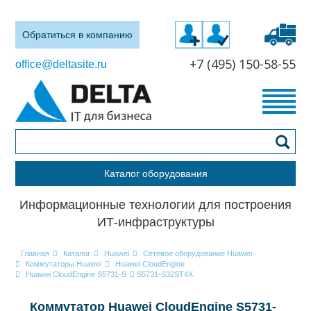
Обратиться в компанию
+7 (495) 150-58-55
office@deltasite.ru
Каталог оборудования
Информационные технологии для построения
ИТ-инфраструктуры
Главная
Каталог
Huawei
Сетевое оборудование Huawei
Коммутаторы Huawei
Huawei CloudEngine
Huawei CloudEngine S5731-S
S5731-S32ST4X
Коммутатор Huawei CloudEngine S5731-