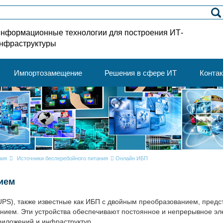
нформационные технологии для построения ИТ-
нфраструктуры
Импортозамещение
Решения в сфере ИТ
Конта
ния
Источники бесперебойного питания
Онлайн ИБП
ием
 UPS), также известные как ИБП с двойным преобразованием, пре
нием. Эти устройства обеспечивают постоянное и непрерывное эл
риложений и инфраструктур.