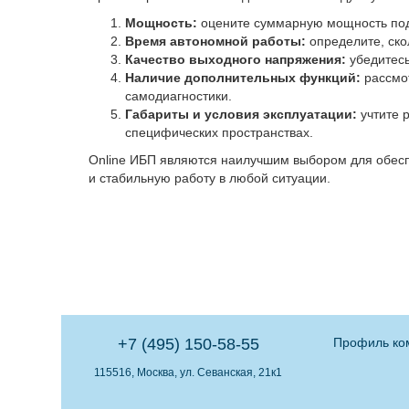
Мощность:
оцените суммарную мощность под
Время автономной работы:
определите, ско
Качество выходного напряжения:
убедитесь
Наличие дополнительных функций:
рассмот
самодиагностики.
Габариты и условия эксплуатации:
учтите 
специфических пространствах.
Online ИБП являются наилучшим выбором для обесп
и стабильную работу в любой ситуации.
+7 (495) 150-58-55
Профиль ко
115516, Москва, ул. Севанская, 21к1