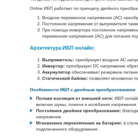
Online ИБП работает по принципу двойного преобра
Входное переменное напряжение (AC) преобра
Постоянное напряжение от выпрямителя также
При помощи инвертора постоянное напряжение
переменное напряжение (AC) для питания по
Архитектура ИБП онлайн:
Выпрямитель:
преобразует входное AC напря
Инвертор:
преобразует DC напряжение обрат
Аккумулятор
обеспечивает резервное питани
Статический байпас:
позволяет мгновенно пе
Особенности ИБП с двойным преобразованием
Полная изоляция от внешней сети:
ИБП онлайн
включая шумы, помехи и колебания напряжения.
Постоянное двойное преобразование:
благода
напряжение.
Мгновенное переключение на батарею:
в случ
подключенного оборудования.