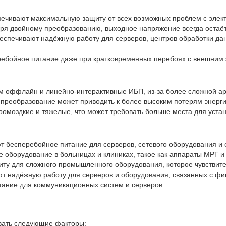
печивают максимальную защиту от всех возможных проблем с элек
ря двойному преобразованию, выходное напряжение всегда остаёт
еспечивают надёжную работу для серверов, центров обработки дан
ебойное питание даже при кратковременных перебоях с внешним
 оффлайн и линейно-интерактивные ИБП, из-за более сложной ар
 преобразование может приводить к более высоким потерям энерги
омоздкие и тяжелые, что может требовать больше места для устан
 бесперебойное питание для серверов, сетевого оборудования и 
е оборудование в больницах и клиниках, такое как аппараты МРТ и
у для сложного промышленного оборудования, которое чувствител
т надёжную работу для серверов и оборудования, связанных с ф
ание для коммуникационных систем и серверов.
вать следующие факторы: