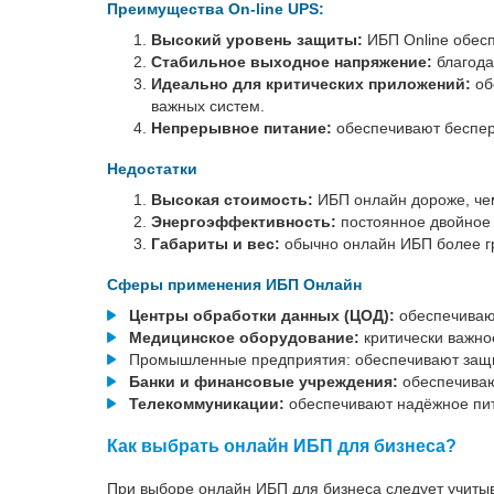
Преимущества On-line UPS:
Высокий уровень защиты:
ИБП Online обес
Стабильное выходное напряжение:
благода
Идеально для критических приложений:
об
важных систем.
Непрерывное питание:
обеспечивают беспер
Недостатки
Высокая стоимость:
ИБП онлайн дороже, чем
Энергоэффективность:
постоянное двойное
Габариты и вес:
обычно онлайн ИБП более гр
Сферы применения ИБП Онлайн
Центры обработки данных (ЦОД):
обеспечивают
Медицинское оборудование:
критически важно
Промышленные предприятия: обеспечивают защит
Банки и финансовые учреждения:
обеспечиваю
Телекоммуникации:
обеспечивают надёжное пит
Как выбрать онлайн ИБП для бизнеса?
При выборе онлайн ИБП для бизнеса следует учиты