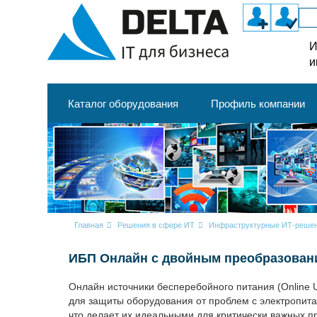
И
и
Каталог оборудования
Профиль компании
Главная
Решения в сфере ИТ
Инфраструктурные ИТ-реше
ИБП Онлайн с двойным преобразован
Онлайн источники бесперебойного питания (Online
для защиты оборудования от проблем с электропита
что делает их идеальными для критически важных п