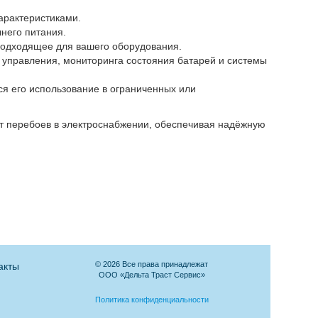
арактеристиками.
него питания.
подходящее для вашего оборудования.
 управления, мониторинга состояния батарей и системы
ся его использование в ограниченных или
т перебоев в электроснабжении, обеспечивая надёжную
© 2026 Все права принадлежат
акты
ООО «Дельта Траст Сервис»
Политика конфиденциальности