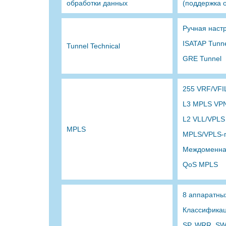
обработки данных
(поддержка от
Ручная настр
ISATAP Tunn
Tunnel Technical
GRE Tunnel
255 VRF/VFI
L3 MPLS VP
L2 VLL/VPLS
MPLS
MPLS/VPLS-
Междоменна
QoS MPLS
8 аппаратны
Классификаци
SP, WRR, S