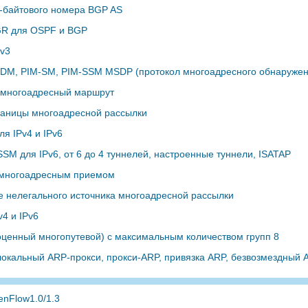
-байтового номера BGP AS
GR для OSPF и BGP
v3
DM, PIM-SM, PIM-SSM MSDP (протокол многоадресного обнаружен
 многоадресный маршрут
раницы многоадресной рассылки
ля IPv4 и IPv6
SM для IPv6, от 6 до 4 туннелей, настроенные туннели, ISATAP
 многоадресным приемом
 нелегального источника многоадресной рассылки
4 и IPv6
ценный многопутевой) с максимальным количеством групп 8
локальный ARP-прокси, прокси-ARP, привязка ARP, безвозмездный 
nFlow1.0/1.3