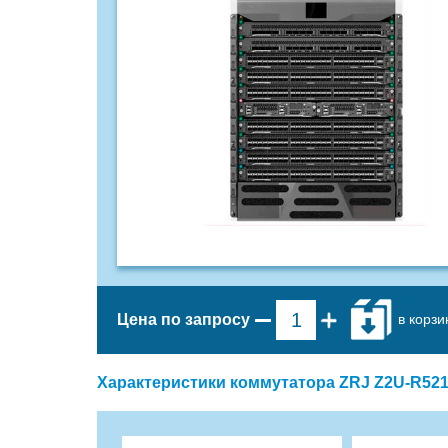
в корзи
Цена по запросу
Характеристики коммутатора ZRJ Z2U-R521