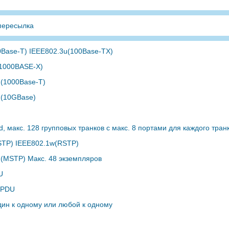
пересылка
0Base-T) IEEE802.3u(100Base-TX)
(1000BASE-X)
 (1000Base-T)
 (10GBase)
, макс. 128 групповых транков с макс. 8 портами для каждого тра
STP) IEEE802.1w(RSTP)
 (MSTP) Макс. 48 экземпляров
U
BPDU
дин к одному или любой к одному