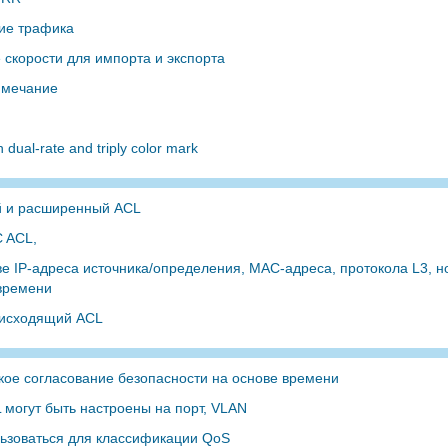
ие трафика
 скорости для импорта и экспорта
имечание
h dual-rate and triply color mark
й и расширенный ACL
C ACL,
е IP-адреса источника/определения, MAC-адреса, протокола L3, н
 времени
 исходящий ACL
кое согласование безопасности на основе времени
 могут быть настроены на порт, VLAN
ьзоваться для классификации QoS