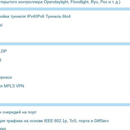
крытого контроллера Opendaylight, Floodlight, Ryu, Pox и т. д.)
ойка туннеля IPv4/IPv6 Туннель 6to4
el
LDP
N
прокси
я MPLS VPN
х очередей на порт
я трафика на основе IEEE 802.1p, ToS, порта и DiffServ
WRR