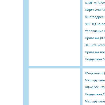
IGMP v1/v2/v
Порт GVRP /M
Многоадресн
802.1Q на ос
Управление
Привязка (I
Защита исто
Привязка пор
Поддержка Sm
IP-протокол 
Маршрутизац
RIPv1/V2, O
Поддержка 
Маршрутизаци