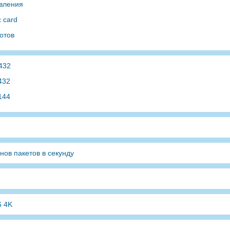
авления
c card
отов
432
432
144
нов пакетов в секунду
6 4K