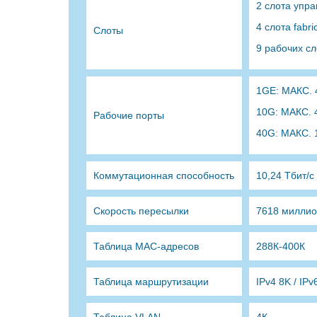
2 слота упр
4 слота fabri
Слоты
9 рабочих сл
1GE: МАКС. 
10G: МАКС. 
Рабочие порты
40G: МАКС. 
Коммутационная способность
10,24 Тбит/с
Скорость пересылки
7618 миллио
Таблица MAC-адресов
288К-400К
Таблица маршрутизации
IPv4 8K / IPv