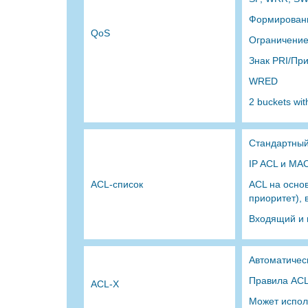
Формирован
QoS
Ограничение
Знак PRI/Пр
WRED
2 buckets wit
Стандартны
IP ACL и MA
ACL-список
ACL на основ
приоритет),
Входящий и
Автоматичес
Правила ACL
ACL-X
Может испол