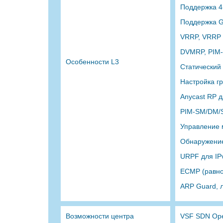
Поддержка 4
Поддержка 
VRRP, VRRP 
DVMRP, PIM-
Особенности L3
Статический
Настройка г
Anycast RP д
PIM-SM/DM/S
Управление
Обнаружение
URPF для IPv
ECMP (равно
ARP Guard, 
Возможности центра
VSF SDN Ope