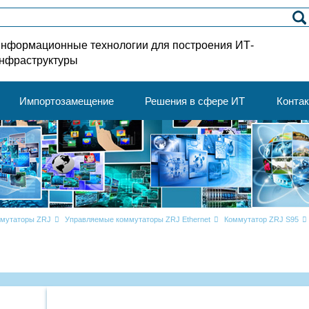
нформационные технологии для построения ИТ-
нфраструктуры
Импортозамещение
Решения в сфере ИТ
Конта
мутаторы ZRJ
Управляемые коммутаторы ZRJ Ethernet
Коммутатор ZRJ S95