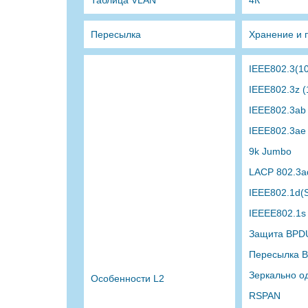
Таблица VLAN
4К
Пересылка
Хранение и 
IEEE802.3(1
IEEE802.3z 
IEEE802.3ab
IEEE802.3ae
9k Jumbo
LACP 802.3ad
IEEE802.1d(
IEEEE802.1s
Защита BPD
Пересылка 
Зеркально о
Особенности L2
RSPAN