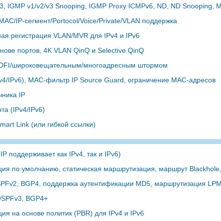
3, IGMP v1/v2/v3 Snooping, IGMP Proxy ICMPv6, ND, ND Snooping, 
AC/IP-сегмент/Portocol/Voice/Private/VLAN поддержка
ая регистрация VLAN/MVR для IPv4 и IPv6
нове портов, 4K VLAN QinQ и Selective QinQ
 DFI/широковещательным/многоадресным штормом
Pv4/IPv6), MAC-фильтр IP Source Guard, ограничение MAC-адресов
чника IP
та (IPv4/IPv6)
art Link (или гибкой ссылки)
(IP поддерживает как IPv4, так и IPv6)
ия по умолчанию, статическая маршрутизация, маршрут Blackhole
SPFv2, BGP4, поддержка аутентификации MD5, маршрутизация LP
OSPFv3, BGP4+
я на основе политик (PBR) для IPv4 и IPv6