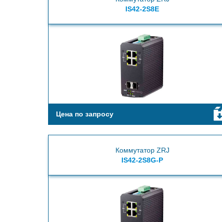
IS42-2S8E
Цена по запросу
Коммутатор ZRJ
IS42-2S8G-P