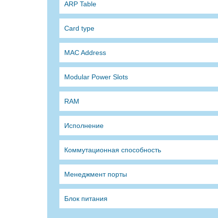
ARP Table
Card type
MAC Address
Modular Power Slots
RAM
Исполнение
Коммутационная способность
Менеджмент порты
Блок питания