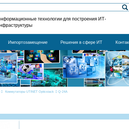
нформационные технологии для построения ИТ-
нфраструктуры
Импортозамещение
Решения в сфере ИТ
Конта
Коммутаторы UTINET Opticstack
Q-24A