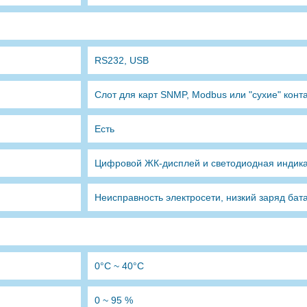
RS232, USB
Слот для карт SNMP, Modbus или "сухие" конт
Есть
Цифровой ЖК-дисплей и светодиодная индик
Неисправность электросети, низкий заряд бат
0°C ~ 40°C
0 ~ 95 %