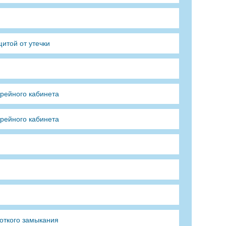
итой от утечки
арейного кабинета
арейного кабинета
откого замыкания