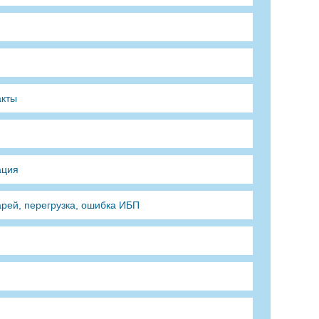
акты
ация
арей, перегрузка, ошибка ИБП