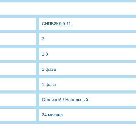
СИПБ2КД.9-11
2
1.8
1 фаза
1 фаза
Стоечный / Напольный
24 месяца