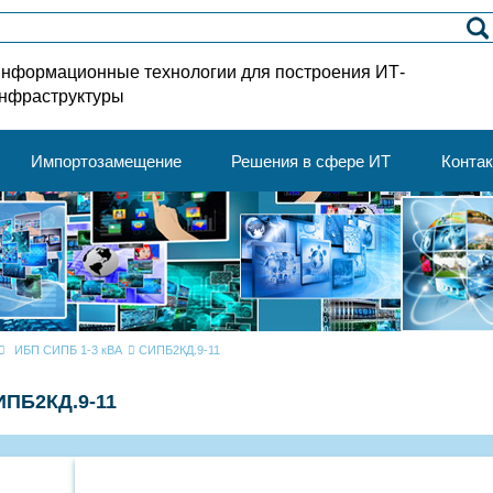
нформационные технологии для построения ИТ-
нфраструктуры
Импортозамещение
Решения в сфере ИТ
Конта
ИБП СИПБ 1-3 кВА
СИПБ2КД.9-11
ИПБ2КД.9-11