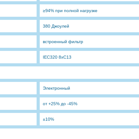
≥94% при полной нагрузке
380 Джоулей
встроенный фильтр
IEC320 8xC13
Электронный
от +25% до -45%
±10%