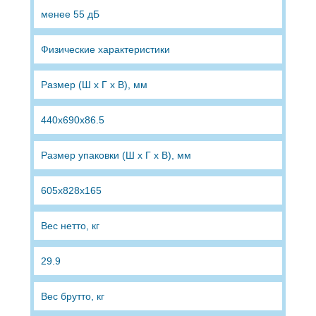
менее 55 дБ
Физические характеристики
Размер (Ш х Г х В), мм
440х690х86.5
Размер упаковки (Ш х Г х В), мм
605x828x165
Вес нетто, кг
29.9
Вес брутто, кг