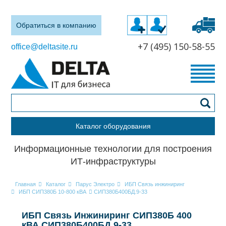
Обратиться в компанию
+7 (495) 150-58-55
office@deltasite.ru
Каталог оборудования
Информационные технологии для построения
ИТ-инфраструктуры
Главная
Каталог
Парус Электро
ИБП Связь инжиниринг
ИБП СИП380Б 10-800 кВА
СИП380Б400БД.9-33
ИБП Связь Инжиниринг СИП380Б 400
кВА СИП380Б400БД.9-33