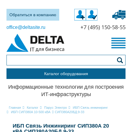
Обратиться в компанию
+7 (495) 150-58-55
office@deltasite.ru
Каталог оборудования
Информационные технологии для построения
ИТ-инфраструктуры
Главная
Каталог
Парус Электро
ИБП Связь инжиниринг
ИБП СИП380А 10-500 кВА
СИП380А20БД.9-33
ИБП Связь Инжиниринг СИП380А 20
кВА СИП380А20БД.9-33