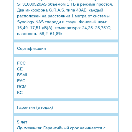
ST31000520AS объемом 1 ТБ в режиме простоя.
Два микрофона G.R.A.S. типа 40AE, каждый
расположен на расстоянии 1 метра от системы
Synology NAS спереди и сзади. Фоновый шум:
16,49–17,51 дБ(A); температура: 24,25–25,75˚C;
влажность: 58,2–61,8%
Сертификация
FCC
CE
BSMI
EAC
RCM
KC
Гарантия (в годах)
5 лет
Примечания:
Гарантийный срок начинается с