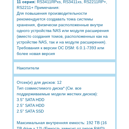
11 серия:
RS3411RPxs, RS3411xs, RS2211RP+,
RS2211+ Примечания:
Для повышения производительности
рекомендуется создавать тома системы
хранения, физически расположенные внутри
одного устройства NAS или модуля расширения
(вместо создания томов, расположенных как на
устройстве NAS, так и на модуле расширения).
Требования к версии ОС DSM: 6.0.1-7393 или
более новая версия
Накопители
Отсек(и) для дисков: 12
Тип совместимого диска* (См. все
поддерживаемые модели жестких дисков):
3.5" SATA HDD
2.5" SATA HDD
2.5" SATA SSD
Максимальная внутренняя емкость: 192 TB (16
TB drive x 12) (Емкость зависит от типов RAID)