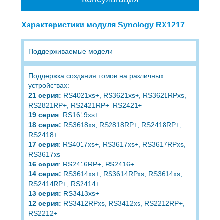
Характеристики модуля Synology RX1217
Поддерживаемые модели
Поддержка создания томов на различных
устройствах:
21 серия:
RS4021xs+, RS3621xs+, RS3621RPxs,
RS2821RP+, RS2421RP+, RS2421+
19 серия
: RS1619xs+
18 серия:
RS3618xs, RS2818RP+, RS2418RP+,
RS2418+
17 серия
: RS4017xs+, RS3617xs+, RS3617RPxs,
RS3617xs
16 серия
: RS2416RP+, RS2416+
14 серия:
RS3614xs+, RS3614RPxs, RS3614xs,
RS2414RP+, RS2414+
13 серия:
RS3413xs+
12 серия:
RS3412RPxs, RS3412xs, RS2212RP+,
RS2212+