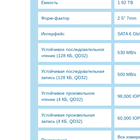
Емкость
1.92 TB
Форм-фактор
2.5" 7mm
Интерфейс
SATA 6 Gb
Устойчивое последовательное
530 MB/s
чтение (128 КБ, QD32)
Устойчивая последовательная
500 MB/s
запись (128 КБ, QD32)
Устойчивое произвольное
98,000 IO
чтение (4 КБ, QD32)
Устойчивая произвольная
60,000 IO
запись (4 КБ, QD32)
Все измер