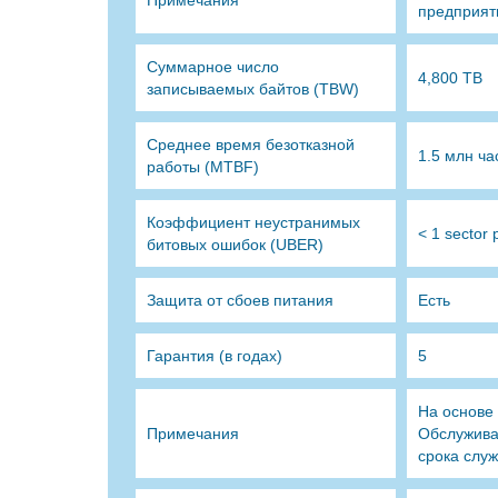
Примечания
предприят
Суммарное число
4,800 TB
записываемых байтов (TBW)
Среднее время безотказной
1.5 млн ча
работы (MTBF)
Коэффициент неустранимых
< 1 sector 
битовых ошибок (UBER)
Защита от сбоев питания
Есть
Гарантия (в годах)
5
На основе
Примечания
Обслужива
срока служ