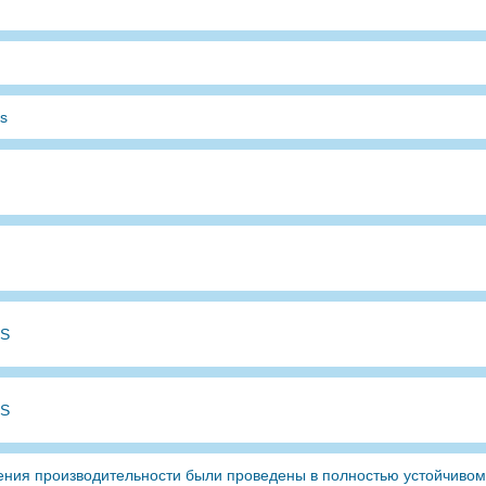
/s
PS
PS
ения производительности были проведены в полностью устойчивом