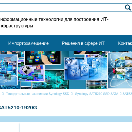
нформационные технологии для построения ИТ-
нфраструктуры
Импортозамещение
Решения в сфере ИТ
Конта
y
Твердотельные накопители Synology SSD
Synology SAT5210 SSD SATA
SAT52
SAT5210-1920G