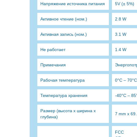
Напряжение источника питания
5V (± 5%)
Активное чтение (ном.)
2.8 W
Активная запись (ном.)
3.1 W
Не работает
1.4 W
Примечания
Энергопот
Рабочая температура
0°C – 70°C
Температура хранения
-40°C – 85
Размер (высота х ширина х
7 mm x 69
глубина)
FCC