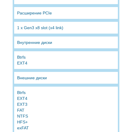
Расширение PCIe
1 x Gen3 x8 slot (x4 link)
Внутренние диски
Btrfs
EXT4
Внешние диски
Btrfs
EXT4
EXT3
FAT
NTFS
HFS+
exFAT