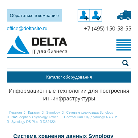
Обратиться в компанию
+7 (495) 150-58-55
office@deltasite.ru
Каталог оборудования
Информационные технологии для построения
ИТ-инфраструктуры
Главная
Каталог
Synology
Сетевые хранилища Synology
NAS-серверы Synology Tower
Настольная СХД Synology NAS DS
Synology DS Plus
DS2422+
Система хранения данных Synology