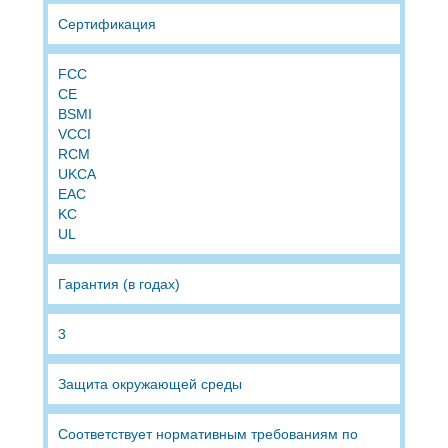
Сертификация
FCC
CE
BSMI
VCCI
RCM
UKCA
EAC
KC
UL
Гарантия (в годах)
3
Защита окружающей среды
Соответствует нормативным требованиям по