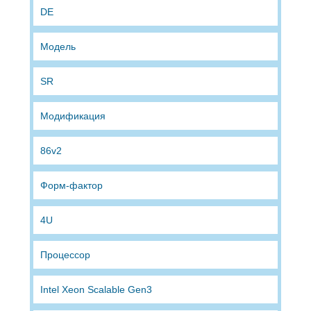
DE
Модель
SR
Модификация
86v2
Форм-фактор
4U
Процессор
Intel Xeon Scalable Gen3