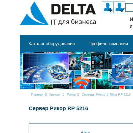
И
и
Каталог оборудования
Профиль компании
Главная
Каталог
Рикор
Серверы Рикор
Rikor RP 5216
Сервер Рикор RP 5216
Rikor