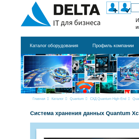
И
и
Каталог оборудования
Профиль компании
Главная
Каталог
Quantum
СХД Quantum High-End
Qua
Система хранения данных Quantum Xce