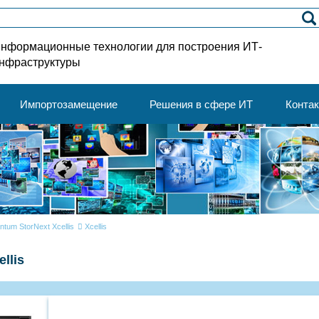
нформационные технологии для построения ИТ-
нфраструктуры
Импортозамещение
Решения в сфере ИТ
Конта
ntum StorNext Xcellis
Xcellis
llis