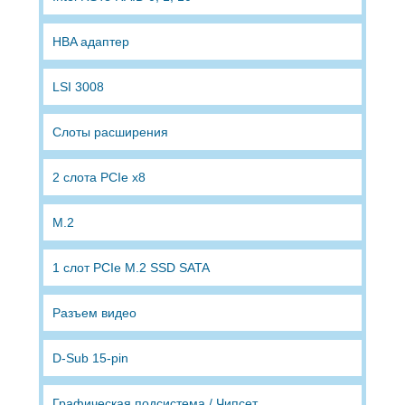
HBA адаптер
LSI 3008
Слоты расширения
2 слота PCIe x8
M.2
1 cлот PCIe M.2 SSD SATA
Разъем видео
D-Sub 15-pin
Графическая подсистема / Чипсет