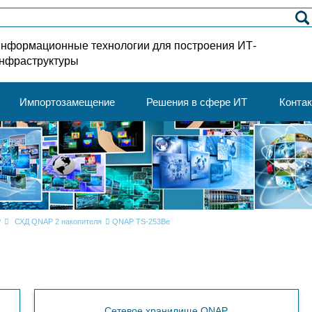
нформационные технологии для построения ИТ-
нфраструктуры
Импортозамещение
Решения в сфере ИТ
Конта
P
СХД QNAP 2 накопителя
QNAP TS-253Be
Cетевое хранилище QNAP