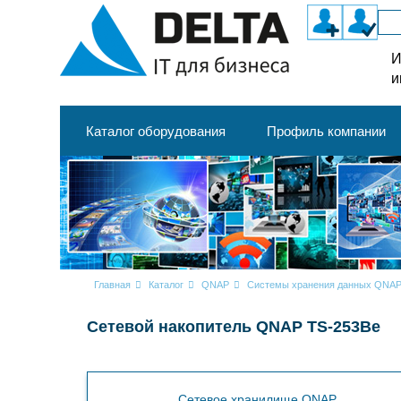
И
и
Каталог оборудования
Профиль компании
Главная
Каталог
QNAP
Системы хранения данных QNA
Сетевой накопитель QNAP TS-253Be
Cетевое хранилище QNAP