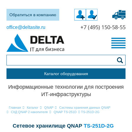
Обратиться в компанию
+7 (495) 150-58-55
office@deltasite.ru
Каталог оборудования
Информационные технологии для построения
ИТ-инфраструктуры
Главная
Каталог
QNAP
Системы хранения данных QNAP
СХД QNAP 2 накопителя
QNAP TS-251D
TS-251D-2G
Cетевое хранилище QNAP
TS-251D-2G