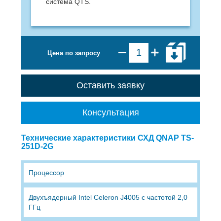
система QTS.
Цена по запросу
Оставить заявку
Консультация
Технические характеристики СХД QNAP TS-
251D-2G
Процессор
Двухъядерный Intel Celeron J4005 с частотой 2,0
ГГц