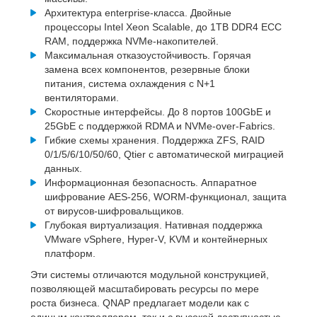
Архитектура enterprise-класса. Двойные
процессоры Intel Xeon Scalable, до 1TB DDR4 ECC
RAM, поддержка NVMe-накопителей.
Максимальная отказоустойчивость. Горячая
замена всех компонентов, резервные блоки
питания, система охлаждения с N+1
вентиляторами.
Скоростные интерфейсы. До 8 портов 100GbE и
25GbE с поддержкой RDMA и NVMe-over-Fabrics.
Гибкие схемы хранения. Поддержка ZFS, RAID
0/1/5/6/10/50/60, Qtier с автоматической миграцией
данных.
Информационная безопасность. Аппаратное
шифрование AES-256, WORM-функционал, защита
от вирусов-шифровальщиков.
Глубокая виртуализация. Нативная поддержка
VMware vSphere, Hyper-V, KVM и контейнерных
платформ.
Эти системы отличаются модульной конструкцией,
позволяющей масштабировать ресурсы по мере
роста бизнеса. QNAP предлагает модели как с
единым контроллером, так и с высокой доступностью