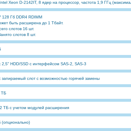
 Intel Xeon D-2142IT, 8 ядер на процессор, частота 1,9 ГГц (максима
 128 Гб DDR4 RDIMM
ожет быть расширена до 1 Тбайт.
Всего слотов 16 шт.
 Занято слотов 8 шт.
б
x 2,5" HDD/SSD с интерфейсом SAS-2, SAS-3
x запираемый слот с возможностью горячей замены
 ТБ
2 ТБ с учетом модулей расширения
 (опционально)