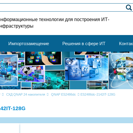
нформационные технологии для построения ИТ-
нфраструктуры
Импортозамещение
Решения в сфере ИТ
Конта
P
СХД QNAP 24 накопителя
QNAP ES2486dc
ES2486dc-2142IT-128G
42IT-128G