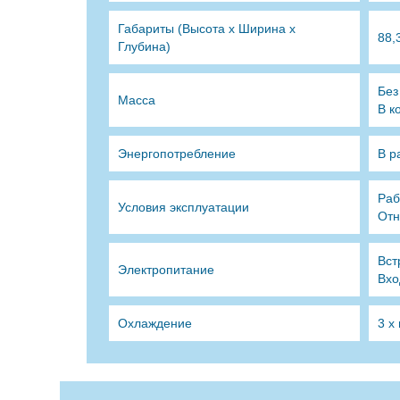
Габариты (Высота х Ширина х
88,
Глубина)
Без
Масса
В к
Энергопотребление
В р
Раб
Условия эксплуатации
Отн
Вст
Электропитание
Вхо
Охлаждение
3 х