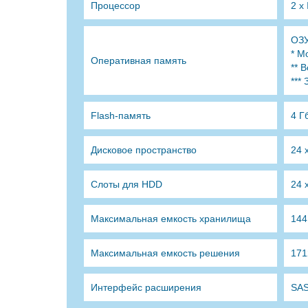
Процессор
2 х
ОЗУ
* М
Оперативная память
** 
***
Flash-память
4 Г
Дисковое пространство
24 
Слоты для HDD
24 
Максимальная емкость хранилища
144
Максимальная емкость решения
171
Интерфейс расширения
SAS