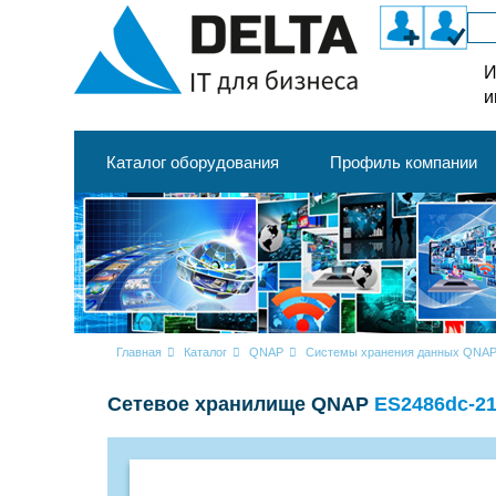
И
и
Каталог оборудования
Профиль компании
Главная
Каталог
QNAP
Системы хранения данных QNA
Cетевое хранилище QNAP
ES2486dc-21