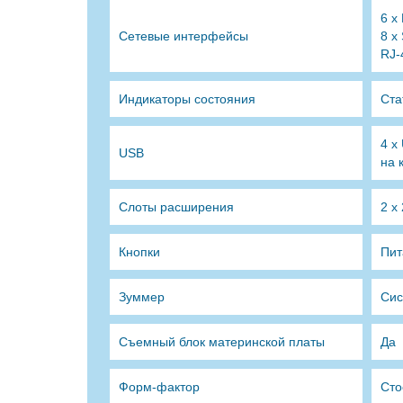
6 x
Сетевые интерфейсы
8 x
RJ-
Индикаторы состояния
Ста
4 x
USB
на 
Слоты расширения
2 x
Кнопки
Пит
Зуммер
Сис
Съемный блок материнской платы
Да
Форм-фактор
Cто