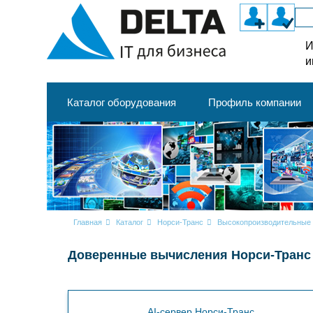
И
и
Каталог оборудования
Профиль компании
Главная
Каталог
Норси-Транс
Высокопроизводительные 
Доверенные вычисления Норси-Транс
AI-сервер Норси-Транс