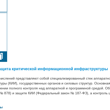
ащита критической информационной инфраструктуры
ислений представляют собой специализированный стек аппаратно
уры (КИИ), государственных органов и силовых структур. Основн
чении полного контроля над аппаратной и программной средой. О
 878) и защите КИИ (Федеральный закон № 187-ФЗ), а контроль ц
ды