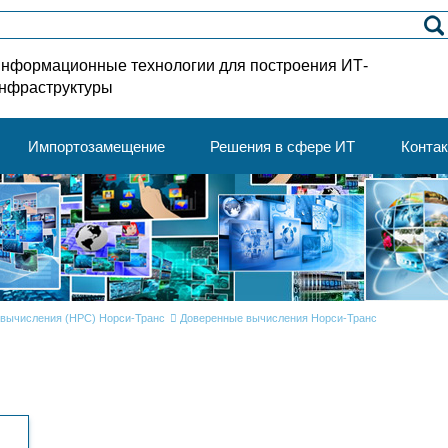
нформационные технологии для построения ИТ-
нфраструктуры
Импортозамещение
Решения в сфере ИТ
Конта
вычисления (HPC) Норси-Транс
Доверенные вычисления Норси-Транс