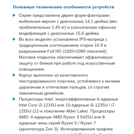
Основные технические особенности устройств
Серия представлена двумя форм-факторами:
мобильная версия с диагональю 14,1 дюйма (вес
приблизительно 1,45 кг) и классическая офисная
модификация с диагональю 15,6 дюйма.
Во всех моделях установлена IPS-матрица с
традиционным соотношением сторон 16:9 и
разрешением Full HD (1920×1080 пикселей).
Матовое покрытие обеспечивает эффективную
защиту от бликов при работе под искусственным
освещением.
Корпус выполнен из качественного
текстурированного пластика, устойчивого к мелким
царапинам и отпечаткам пальцев, со строгим
лаконичным дизайном.
Процессоры Intel: энергоэффективные 6-ядерные
Intel Core i3-1215U или 10-ядерные i5-1235U / i7-
1255U (12-е поколение Alder Lake). Процессоры
AMD: 4-ядерные AMD Ryzen 3 5425U или 8-
ядерные чипы серий Ryzen 5 / Ryzen 7
(архитектура Zen 3). Интегрированная графика