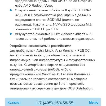
представлена ядрами Intel UHD / Iris Xe Graphics
либо AMD Radeon Vega.
Оперативная память: объём от 8 до 32 ГБ DDR4
3200 МГц с возможностью расширения до 64 ГБ
посредством слотов SODIMM (память не
распаяна). Накопитель: NVMe SSD формата M.2
объёмом от 128 ГБ до 1 ТБ.
Аккумулятор ёмкостью 51 Вт·ч обеспечивает 6–8
часов автономной работы в текстовых редакторах.
Устройства совместимы с российскими
дистрибутивами Astra Linux, Альт Линукс и РЕД ОС,
что критически важно для объектов критической
информационной инфраструктуры и государственных
закупок. Коммерческие партии отгружаются без
операционной системы (noOS), либо с
предустановленной Windows 11 Pro или Домашняя.
Официальная гарантия составляет 12 месяцев с
возможностью расширения до 3 лет через сеть
авторизованных сервисных центров OCS Distribution.
Каталог
+7 (495) 150-58-55
Меню