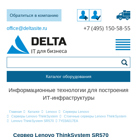
Обратиться в компанию
+7 (495) 150-58-55
office@deltasite.ru
Каталог оборудования
Информационные технологии для построения
ИТ-инфраструктуры
Главная
Каталог
Lenovo
Серверы Lenovo
Серверы Lenovo ThinkSystem
Стоечные серверы Lenovo ThinkSystem
Lenovo ThinkSystem SR570
7Y03A017EA
Сервер Lenovo ThinkSystem SR570