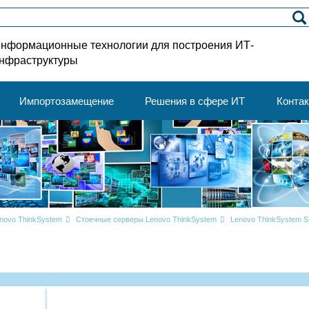
нформационные технологии для построения ИТ-
нфраструктуры
Импортозамещение
Решения в сфере ИТ
Конта
novo ThinkSystem
Стоечные серверы Lenovo ThinkSystem
Lenovo ThinkSystem 