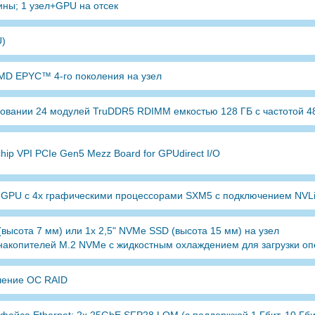
ны; 1 узел+GPU на отсек
U)
AMD EPYC™ 4-го поколения на узел
зовании 24 модулей TruDDR5 RDIMM емкостью 128 ГБ с частотой 4
hip VPI PCIe Gen5 Mezz Board for GPUdirect I/O
GPU с 4x графическими процессорами SXM5 с подключением NVL
(высота 7 мм) или 1x 2,5" NVMe SSD (высота 15 мм) на узел
 накопителей M.2 NVMe с жидкостным охлаждением для загрузки о
чение ОС RAID