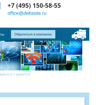
+7 (495) 150-58-55
office@deltasite.ru
кты
Обратиться в компанию
SD665-N V3
SD665-N V3