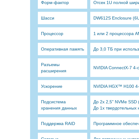
Форм-фактор
Отсек 1U полной шири
Шасси
DW612S Enclosure (6
Процессор
1 или 2 процессора 
Оперативная память
До 3,0 ТБ при исполь
Разъемы
NVIDIA ConnectX-7 4-c
расширения
Ускорение
NVIDIA HGX™ H100 4-
Подсистема
До 2x 2,5" NVMe SSD 
хранения данных
До 1x твердотельных
Поддержка RAID
Программное обеспе