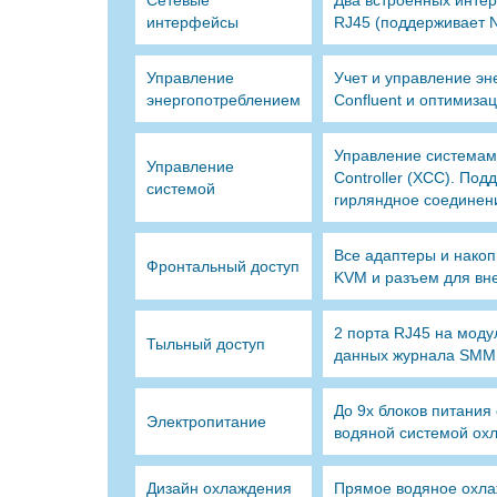
Сетевые
Два встроенных интер
интерфейсы
RJ45 (поддерживает N
Управление
Учет и управление э
энергопотреблением
Confluent и оптимиза
Управление системами 
Управление
Controller (XCC). По
системой
гирляндное соединен
Все адаптеры и накоп
Фронтальный доступ
KVM и разъем для вне
2 порта RJ45 на моду
Тыльный доступ
данных журнала SM
До 9x блоков питания
Электропитание
водяной системой охл
Дизайн охлаждения
Прямое водяное охлаж