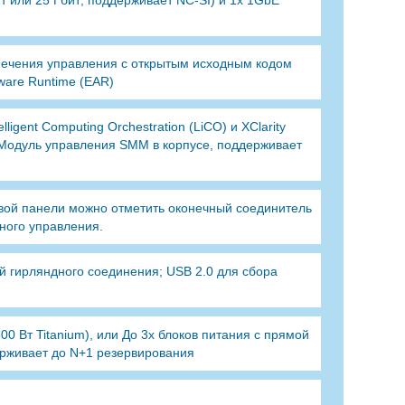
т или 25 Гбит; поддерживает NC-SI) и 1x 1GbE
печения управления с открытым исходным кодом
ware Runtime (EAR)
gent Computing Orchestration (LiCO) и XClarity
 Модуль управления SMM в корпусе, поддерживает
евой панели можно отметить оконечный соединитель
ного управления.
 гирляндного соединения; USB 2.0 для сбора
0 Вт Titanium), или До 3x блоков питания с прямой
ерживает до N+1 резервирования