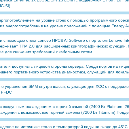
фейса Ethernet: 2x 25GbE SFP28 LOM (с поддержкой 1 Гбит, 10 Гби
C-SI)
нергопотреблением на уровне стоек с помощью программного обес
ция энергопотребления на уровне приложений с помощью Energy A
с помощью стека Lenovo HPC& AI Software с порталом Lenovo Intelli
ддерживает TPM 2.0 для расширенных криптографических функций.
ие для снижения требований к кабельным сетям
ители доступны с лицевой стороны сервера. Среди портов на лиц
шнего портативного устройства диагностики, служащий для локаль
ле управления SMM внутри шасси, служащие для XCC с поддержкой
M FFDC
 с воздушным охлаждением с горячей заменой (2400 Вт Platinum, 260
аждения с возможностью горячей замены (7200 Вт Titanium) Подд
дение на источнике тепла с температурой воды на входе до 45°C