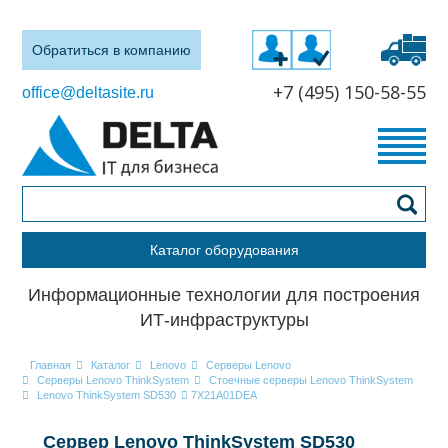
Обратиться в компанию
+7 (495) 150-58-55
office@deltasite.ru
Каталог оборудования
Информационные технологии для построения
ИТ-инфраструктуры
Главная
Каталог
Lenovo
Серверы Lenovo
Серверы Lenovo ThinkSystem
Стоечные серверы Lenovo ThinkSystem
Lenovo ThinkSystem SD530
7X21A01DEA
Сервер Lenovo ThinkSystem SD530