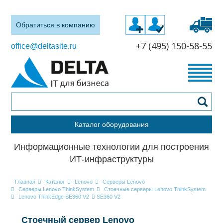
Обратиться в компанию
+7 (495) 150-58-55
office@deltasite.ru
Каталог оборудования
Информационные технологии для построения
ИТ-инфраструктуры
Главная
Каталог
Lenovo
Серверы Lenovo
Серверы Lenovo ThinkSystem
Стоечные серверы Lenovo ThinkSystem
Lenovo ThinkEdge SE360 V2
SE360 V2
Стоечный сервер Lenovo