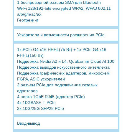
1 беспроводной разъем SMA для Bluetooth
Wi-Fi 128/192-bits encrypted WPA2, WPA3 802.11
a/b/g/n/ac/ax
Геотрекинг
Ускорители и возможности расширения PCIe
1x PCIe G4 x16 HHHL(75 Вт) + 1x PCIe G4 x16
FHHL(150 Вт)
Поддержка Nvidia A2 и L4, Qualcomm Cloud AI 100
Поддержка выводов искусственного интеллекта
Поддержка графических адаптеров, микросхем
FGPA, ASIC ускорителей
2 разъем PCIe для подключения сетевых
адаптеров
4 порта 1GbE RJ45 (адаптер PCIe)
4x 10GBASE-T PCIe
2x 10G/25G SFP28 PCIe
Ввод-вывод