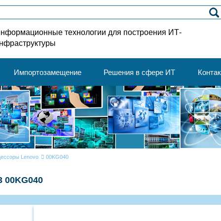
нформационные технологии для построения ИТ-
нфраструктуры
Импортозамещение
Решения в сфере ИТ
Конта
ессоры Lenovo
00KG040
v3 00KG040