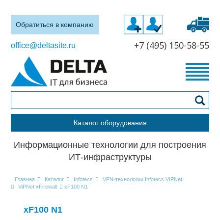
Обратиться в компанию
+7 (495) 150-58-55
office@deltasite.ru
Каталог оборудования
Информационные технологии для построения
ИТ-инфраструктуры
Главная
Каталог
Infotecs
VPN-технологии Infotecs VIPNet
ViPNet xFirewall
xF100 N1
xF100 N1