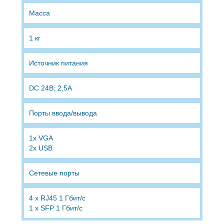
Масса
1 кг
Источник питания
DC 24В; 2,5А
Порты ввода/вывода
1x VGA
2x USB
Сетевые порты
4 x RJ45 1 Гбит/с
1 x SFP 1 Гбит/с