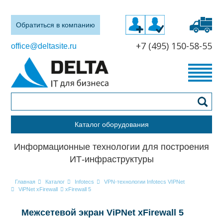
Обратиться в компанию
+7 (495) 150-58-55
office@deltasite.ru
Каталог оборудования
Информационные технологии для построения
ИТ-инфраструктуры
Главная
Каталог
Infotecs
VPN-технологии Infotecs VIPNet
ViPNet xFirewall
xFirewall 5
Межсетевой экран ViPNet xFirewall 5