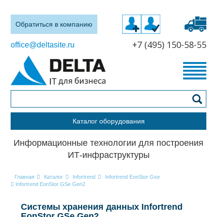
Обратиться в компанию
+7 (495) 150-58-55
office@deltasite.ru
Каталог оборудования
Информационные технологии для построения
ИТ-инфраструктуры
Главная
Каталог
Infortrend
Infortrend EonStor Gse
Infortrend EonStor GSe Gen2
Системы хранения данных Infortrend
EonStor GSe Gen2