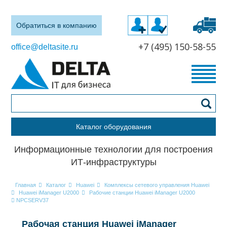
Обратиться в компанию
+7 (495) 150-58-55
office@deltasite.ru
Каталог оборудования
Информационные технологии для построения
ИТ-инфраструктуры
Главная
Каталог
Huawei
Комплексы сетевого управления Huawei
Huawei iManager U2000
Рабочие станции Huawei iManager U2000
NPCSERV37
Рабочая станция Huawei iManager