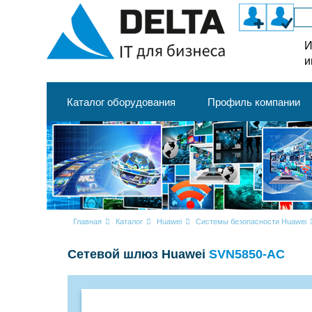
И
и
Каталог оборудования
Профиль компании
Главная
Каталог
Huawei
Системы безопасности Huawei
Сетевой шлюз Huawei
SVN5850-AC