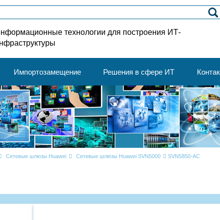
нформационные технологии для построения ИТ-
нфраструктуры
Импортозамещение
Решения в сфере ИТ
Конта
Сетевые шлюзы Huawei
Сетевые шлюзы Huawei SVN5000
SVN5850-AC