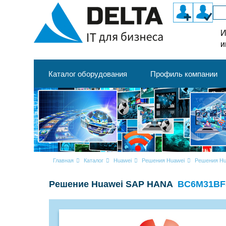
И
и
Каталог оборудования
Профиль компании
Главная
Каталог
Huawei
Решения Huawei
Решения Hu
Решение Huawei SAP HANA
BC6M31B