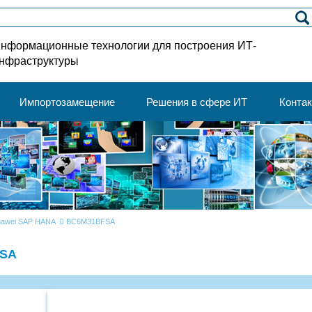
нформационные технологии для построения ИТ-
нфраструктуры
Импортозамещение
Решения в сфере ИТ
Конта
awei SAP HANA
BC6M31BFSA
FSA