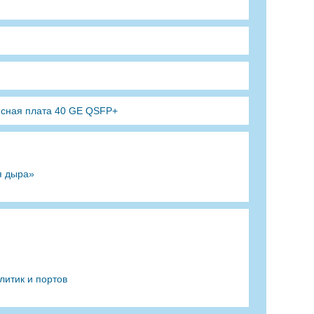
йсная плата 40 GE QSFP+
я дыра»
литик и портов