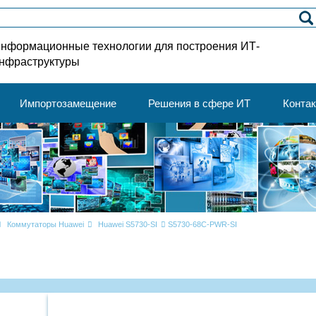
нформационные технологии для построения ИТ-
нфраструктуры
Импортозамещение
Решения в сфере ИТ
Конта
Коммутаторы Huawei
Huawei S5730-SI
S5730-68C-PWR-SI