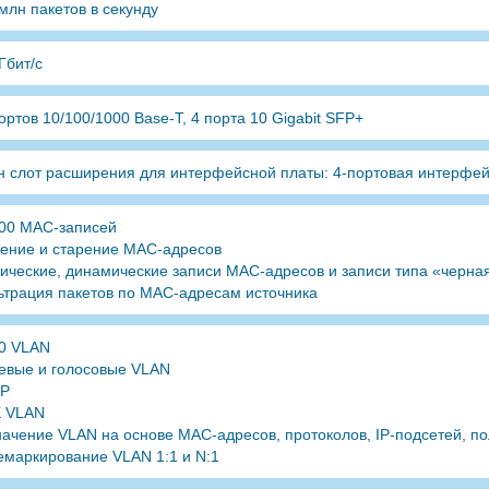
млн пакетов в секунду
Гбит/с
ортов 10/100/1000 Base-T, 4 порта 10 Gigabit SFP+
н слот расширения для интерфейсной платы: 4-портовая интерфе
000 MAC-записей
чение и старение MAC-адресов
ические, динамические записи MAC-адресов и записи типа «черна
ьтрация пакетов по MAC-адресам источника
00 VLAN
евые и голосовые VLAN
P
 VLAN
ачение VLAN на основе MAC-адресов, протоколов, IP-подсетей, по
емаркирование VLAN 1:1 и N:1