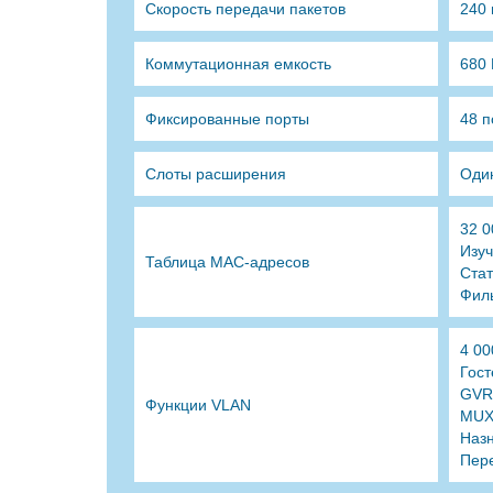
Скорость передачи пакетов
240 
Коммутационная емкость
680 
Фиксированные порты
48 п
Слоты расширения
Оди
32 
Изу
Таблица MAC-адресов
Стат
Фил
4 0
Гост
GVR
Функции VLAN
MUX
Назн
Пер