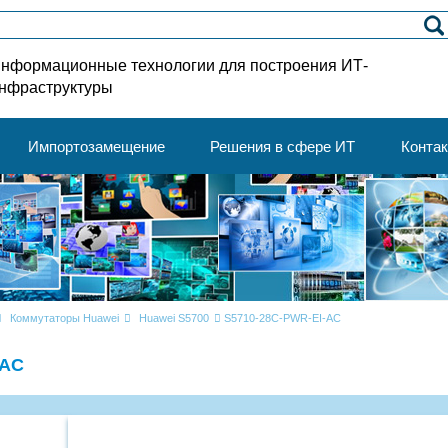
нформационные технологии для построения ИТ-
нфраструктуры
Импортозамещение
Решения в сфере ИТ
Конта
Коммутаторы Huawei
Huawei S5700
S5710-28C-PWR-EI-AC
-AC