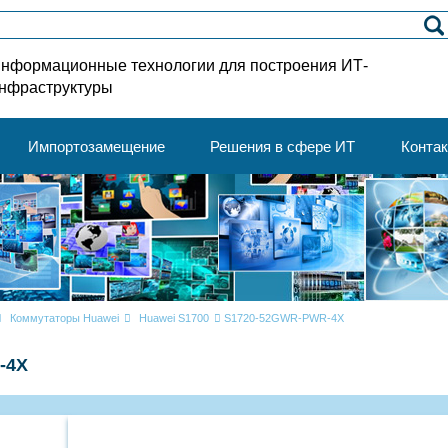
нформационные технологии для построения ИТ-
нфраструктуры
Импортозамещение
Решения в сфере ИТ
Конта
Коммутаторы Huawei
Huawei S1700
S1720-52GWR-PWR-4X
-4X