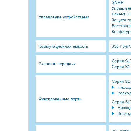
SNMP
Управлен
Клиент D
Управление устройствами
Защита п
Восстанов
Конфигур
Коммутационная емкость
336 Гбит/
Серия S1
Скорость передачи
Серия S1
Серия S1
Нисход
Восход
Фиксированные порты
Серия S1
Нисход
Восход