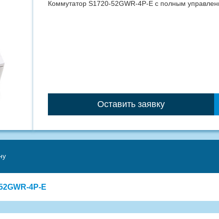
Коммутатор S1720-52GWR-4P-E с полным управле
Оставить заявку
ну
-52GWR-4P-E