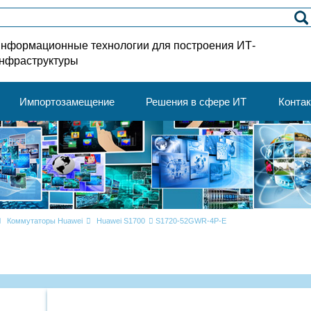
нформационные технологии для построения ИТ-
нфраструктуры
Импортозамещение
Решения в сфере ИТ
Конта
Коммутаторы Huawei
Huawei S1700
S1720-52GWR-4P-E