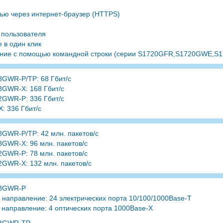
ью через интернет-браузер (HTTPS)
 пользователя
 в один клик
ние с помощью командной строки (серии S1720GFR,S1720GWE,S
8GWR-P/TP: 68 Гбит/с
8GWR-X: 168 Гбит/с
2GWR-P: 336 Гбит/с
: 336 Гбит/с
GWR-P/TP: 42 млн. пакетов/с
GWR-X: 96 млн. пакетов/с
GWR-P: 78 млн. пакетов/с
GWR-X: 132 млн. пакетов/с
28GWR-P
направление: 24 электрических порта 10/100/1000Base-T
направление: 4 оптических порта 1000Base-X