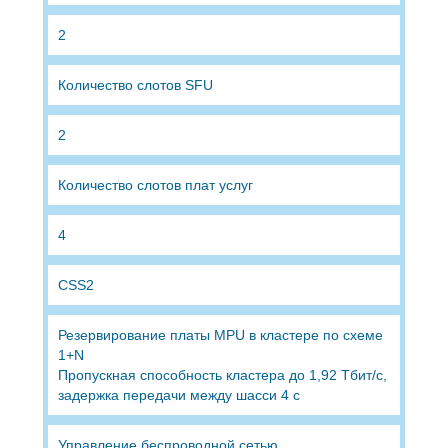
2
Количество слотов SFU
2
Количество слотов плат услуг
4
CSS2
Резервирование платы MPU в кластере по схеме
1+N
Пропускная способность кластера до 1,92 Тбит/с,
задержка передачи между шасси 4 с
Управление беспроводной сетью