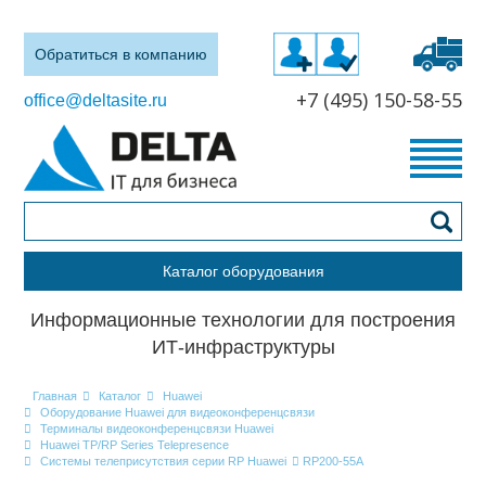
Обратиться в компанию
+7 (495) 150-58-55
office@deltasite.ru
Каталог оборудования
Информационные технологии для построения
ИТ-инфраструктуры
Главная
Каталог
Huawei
Оборудование Huawei для видеоконференцсвязи
Терминалы видеоконференцсвязи Huawei
Huawei TP/RP Series Telepresence
Системы телеприсутствия серии RP Huawei
RP200-55A