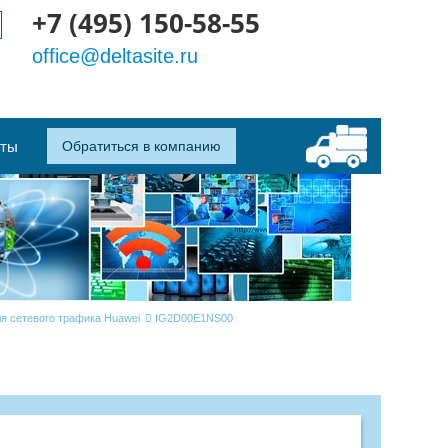
+7 (495) 150-58-55
office@deltasite.ru
кты
Обратиться в компанию
я сетевого трафика Huawei
IG2D00E1NS00