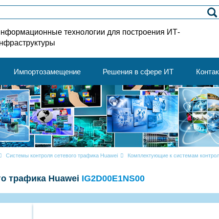
нформационные технологии для построения ИТ-
нфраструктуры
Импортозамещение
Решения в сфере ИТ
Конта
Системы контроля сетевого трафика Huawei
Комплектующие к системам контрол
го трафика Huawei
IG2D00E1NS00