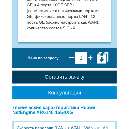
GE и 4 порта 10GE SFP+
(совместимые с оптическими портами
GE, фиксированные порты LAN - 12
порта GE (можно настроить как WAN),
количество слотов SIC - 4
Цена по запросу
Оставить заявку
Консультация
Технические характеристики Huawei
NetEngine AR6140-16G4XG
Скорость передачи (LAN - > WAN + WAN - > LAN,