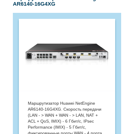
AR6140-16G4XG
Маршрутизатор Huawei NetEngine
AR6140-16G4XG. Скорость передачи
(LAN - > WAN + WAN - > LAN, NAT +
ACL + QoS, IMIX) - 6 Гбит/с, IPsec
Performance (IMIX) - 5 Гбит/с,
фиксированные порты WAN - 4 порта